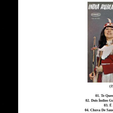
(1
01. Te Que
02. Dois Índios G
03. É
04. Chuva De Sau