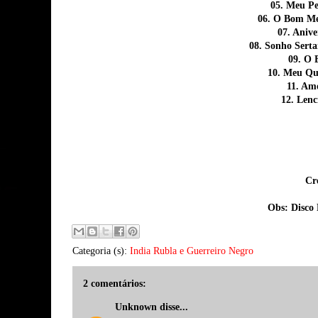
05. Meu P
06. O Bom M
07. Anive
08. Sonho Sert
09. O 
10. Meu Qu
11. Am
12. Len
Cr
Obs: Disco 
Categoria (s):
India Rubla e Guerreiro Negro
2 comentários:
Unknown
disse...