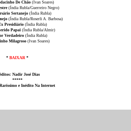
edacinho De Chão
(Ivan Soares)
estre
(Índia Rubla/Guerreiro Negro)
rsário Sertanejo
(Índia Rubla)
anejo
(Índia Rubla/Roserli A. Barbosa)
Ex Presidiário
(Índia Rubla)
erido Papai
(Índia Rubla/Almir)
or Verdadeiro
(Índia Rubla)
cinho Milagroso
(Ivan Soares)
*
BAIXAR
*
éditos: Nadir José Dias
*****
Raríssimo e Inédito Na Internet