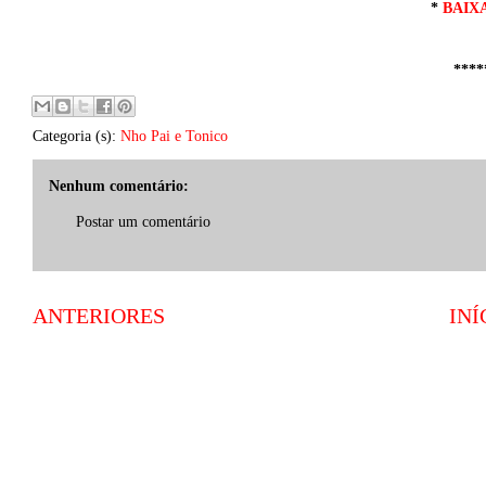
*
BAIX
****
Categoria (s):
Nho Pai e Tonico
Nenhum comentário:
Postar um comentário
ANTERIORES
INÍ