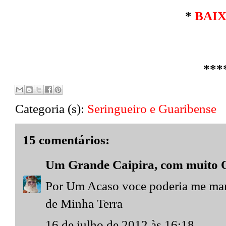
*
BAI
***
Categoria (s):
Seringueiro e Guaribense
15 comentários:
Um Grande Caipira, com muito Or
Por Um Acaso voce poderia me mand
de Minha Terra
16 de julho de 2012 às 16:18