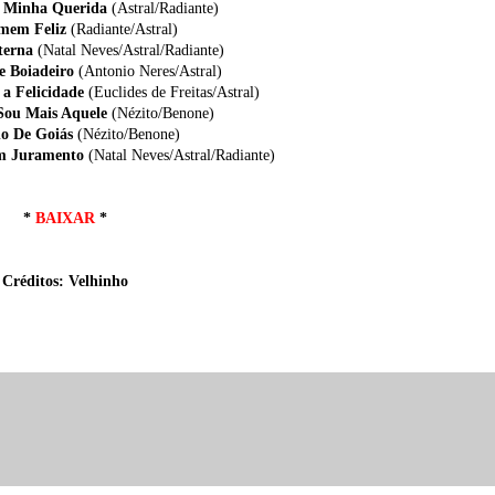
a Minha Querida
(Astral/Radiante)
mem Feliz
(Radiante/Astral)
terna
(Natal Neves/Astral/Radiante)
De Boiadeiro
(Antonio Neres/Astral)
a Felicidade
(Euclides de Freitas/Astral)
Sou Mais Aquele
(Nézito/Benone)
ho De Goiás
(Nézito/Benone)
m Juramento
(Natal Neves/Astral/Radiante)
*
BAIXAR
*
Créditos: Velhinho