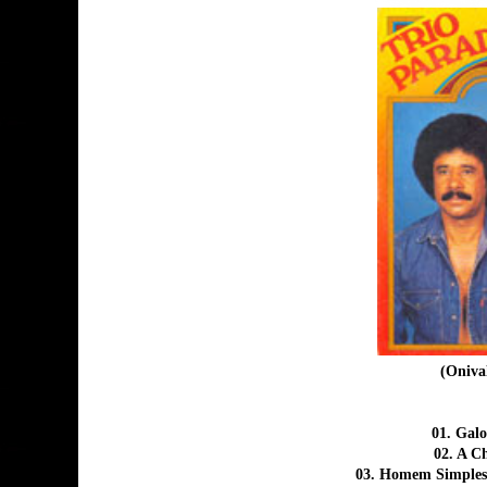
(Onival
01. Gal
02. A 
03. Homem Simples