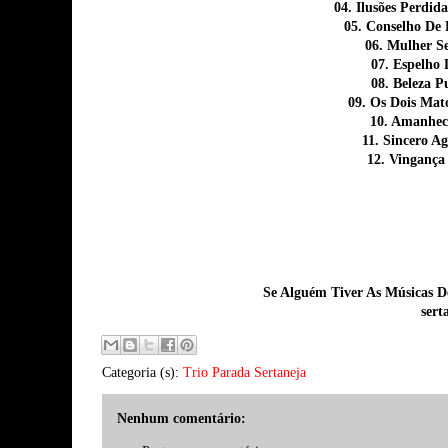
04. Ilusões Perdid
05. Conselho De
06. Mulher 
07. Espelho
08. Beleza 
09. Os Dois Mat
10. Amanhec
11. Sincero A
12. Vinganç
Se Alguém Tiver As Músicas De
ser
Categoria (s):
Trio Parada Sertaneja
Nenhum comentário: