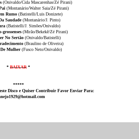
as
(Onivaldo/Cida Mascarenhas/Zé Pirani)
 Pai
(Montanário/Walter Saia/Zé Pirani)
Sem Rumo
(Batistelli/Luis Donizete)
 Da Saudade
(Montanário/J. Pinto)
Pura
(Batistelli/J. Simões/Onivaldo)
o-grossenses
(Mirão/Bekekê/Zé Pirani)
er No Sertão
(Onivaldo/Batistelli)
gradecimento
(Braulino de Oliveira)
a De Mulher
(Fusco Neto/Onivaldo)
*
BAIXAR
*
*****
ste Disco e Quiser Contribuir Favor Enviar Para:
tanejo1929@hotmail.com