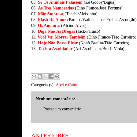
05.
Se Os Animais Falassem
(Zé Godoy/Biguá)
06.
As Três Namoradas
(Dino Franco/José Fortuna)
07.
Mãe Amorosa
(Tanabi/Aleixinho)
08.
Flash Do Amor
(Paraíso/Waldemar de Freitas Assunção)
09.
Os Amantes
(Alcino Alves)
10.
Diga Não Às Drogas
(Jack/Paraíso)
11.
Você Vai Morrer Também
(Dino Franco/Tião Carreiro)
12.
Hoje Não Posso Ficar
(Nonô Basílio/Tião Carreiro)
13.
Taxista Assobiador
(Ari Assobiador/Brasil Viola)
Categoria (s):
Abel e Caim
Nenhum comentário:
Postar um comentário
ANTERIORES