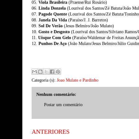
05.
Viola Brasileira
(Praense/Rui Rosário)
06.
Linda Donzela
(Lourival dos Santos/Zé Batuta/João Mul
07.
Pagode Quente
(Lourival dos Santos/Zé Batuta/Toninh
08.
Janela Da Vida
(Paraíso/J. J. Barretos)
09.
Sol De Verão
(Jesus Belmiro/João Mulato)
10.
Gosto e Desgosto
(Lourival dos Santos/Silviano Ramos/
11.
Uísque Com Gelo
(Paraíso/Waldemar de Freitas Assunçã
12.
Punhos De Aço
(João Mulato/Jesus Belmiro/Júlio Guidin
Categoria (s):
Joao Mulato e Pardinho
Nenhum comentário:
Postar um comentário
ANTERIORES