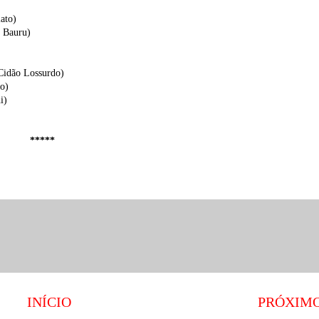
ato)
o Bauru)
Cidão Lossurdo)
o)
i)
*****
INÍCIO
PRÓXIM