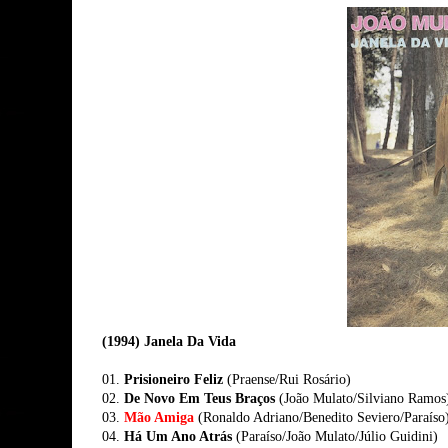
(1994) Janela Da Vida
01.
Prisioneiro Feliz
(Praense/Rui Rosário)
02.
De Novo Em Teus Braços
(João Mulato/Silviano Ramo
03.
Mão Amiga
(Ronaldo Adriano/Benedito Seviero/Paraíso
04.
Há Um Ano Atrás
(Paraíso/João Mulato/Júlio Guidini)