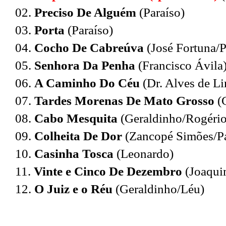
02.
Preciso De Alguém
(Paraíso)
03.
Porta
(Paraíso)
04.
Cocho De Cabreúva
(José Fortuna/P
05.
Senhora Da Penha
(Francisco Ávila
06.
A Caminho Do Céu
(Dr. Alves de L
07.
Tardes Morenas De Mato Grosso
(G
08.
Cabo Mesquita
(Geraldinho/Rogério
09.
Colheita De Dor
(Zancopé Simões/P
10.
Casinha Tosca
(Leonardo)
11.
Vinte e Cinco De Dezembro
(Joaqui
12.
O Juiz e o Réu
(Geraldinho/Léu)