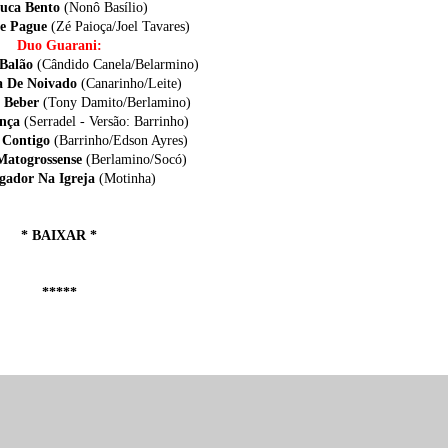
Juca Bento
(Nonô Basílio)
he Pague
(Zé Paioça/Joel Tavares)
Duo Guarani:
 Balão
(Cândido Canela/Belarmino)
ça De Noivado
(Canarinho/Leite)
e Beber
(Tony Damito/Berlamino)
nça
(Serradel - Versão: Barrinho)
 Contigo
(Barrinho/Edson Ayres)
 Matogrossense
(Berlamino/Socó)
ogador Na Igreja
(Motinha)
* BAIXAR *
*****