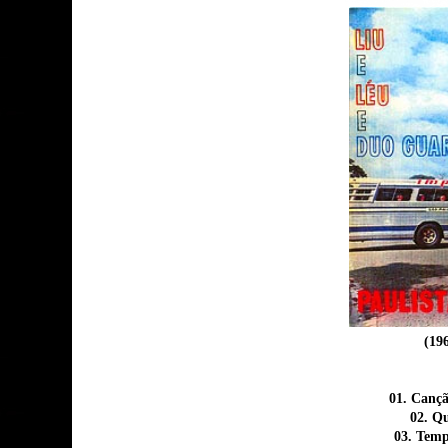
(19
01. Canç
02. Q
03. Tem