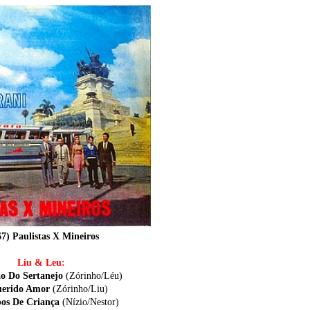
67) Paulistas X Mineiros
Liu & Leu:
ão Do Sertanejo
(Zórinho/Léu)
uerido Amor
(Zórinho/Liu)
pos De Criança
(Nízio/Nestor)