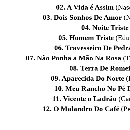
02. A Vida é Assim
(Nas
03. Dois Sonhos De Amor
(
04. Noite Trist
05. Homem Triste
(Edu
06. Travesseiro De Ped
07. Não Ponha a Mão Na Rosa
(T
08. Terra De Rome
09. Aparecida Do Norte
(
10. Meu Rancho No Pé 
11. Vicente o Ladrão
(Ca
12. O Malandro Do Café
(Pe