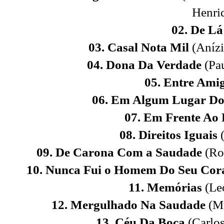
Henri
02. De Lá
03. Casal Nota Mil
(Aníz
04. Dona Da Verdade
(Pau
05. Entre Ami
06. Em Algum Lugar Do
07. Em Frente Ao 
08. Direitos Iguais
(
09. De Carona Com a Saudade
(Ro
10. Nunca Fui o Homem Do Seu Cor
11. Memórias
(Leo
12. Mergulhado Na Saudade
(Mu
13. Céu Da Boca
(Carlos