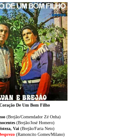
 Coração De Um Bom Filho
sso
(Brejão/Comendador Zé Onha)
Inocentes
(Brejão/José Homero)
risteza, Vai
(Brejão/Faria Neto)
esprezo
(Ramoncito Gomes/Milano)