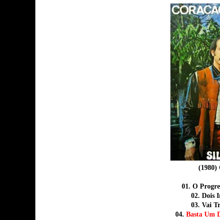
(1980)
01. O Progre
02. Dois 
03. Vai T
04.
Basta Um D