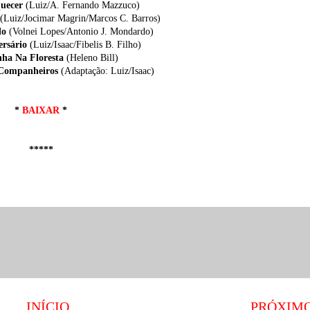
quecer
(Luiz/A. Fernando Mazzuco)
(Luiz/Jocimar Magrin/Marcos C. Barros)
do
(Volnei Lopes/Antonio J. Mondardo)
ersário
(Luiz/Isaac/Fibelis B. Filho)
nha Na Floresta
(Heleno Bill)
 Companheiros
(Adaptação: Luiz/Isaac)
*
BAIXAR
*
*****
INÍCIO
PRÓXIM