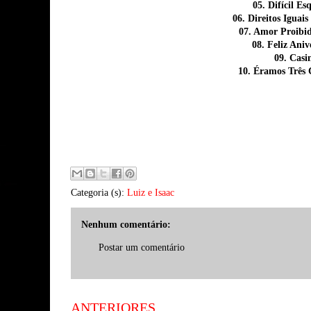
05. Difícil Es
06. Direitos Iguais
07. Amor Proibi
08. Feliz Aniv
09. Casi
10. Éramos Três
Categoria (s):
Luiz e Isaac
Nenhum comentário:
Postar um comentário
ANTERIORES