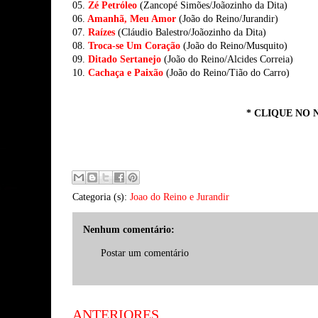
05.
Zé Petróleo
(Zancopé Simões/Joãozinho da Dita)
06.
Amanhã, Meu Amor
(João do Reino/Jurandir)
07.
Raízes
(Cláudio Balestro/Joãozinho da Dita)
08.
Troca-se Um Coração
(João do Reino/Musquito)
09.
Ditado Sertanejo
(João do Reino/Alcides Correia)
10.
Cachaça e Paixão
(João do Reino/Tião do Carro)
* CLIQUE NO 
Categoria (s):
Joao do Reino e Jurandir
Nenhum comentário:
Postar um comentário
ANTERIORES