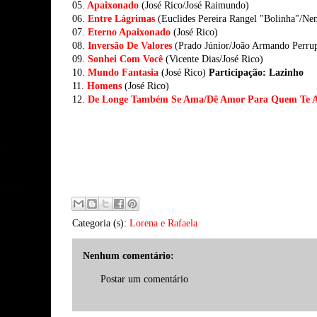
05.
Apaixonado
(José Rico/José Raimundo)
06.
Entre Lágrimas
(Euclides Pereira Rangel "Bolinha"/Nen
07.
Eterno Apaixonado
(José Rico)
08.
Inversão De Valores
(Prado Júnior/João Armando Perru
09.
Sonhei Com Você
(Vicente Dias/José Rico)
10.
Mundo Fantasia
(José Rico)
Participação: Lazinho
11.
Homens
(José Rico)
12.
De Longe Também Se Ama/Dê Amor Para Quem Te 
Categoria (s):
Lorena e Rafaela
Nenhum comentário:
Postar um comentário