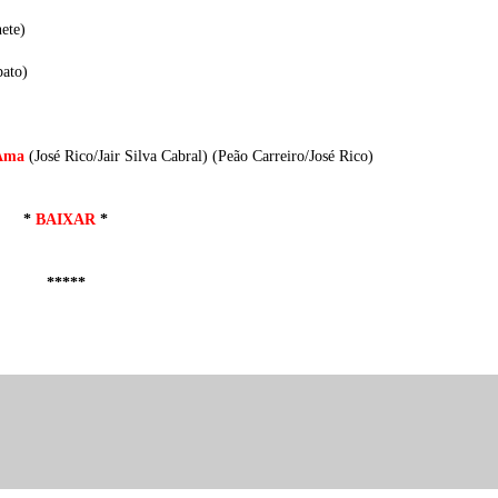
ete)
pato)
Ama
(José Rico/Jair Silva Cabral)
(Peão Carreiro/José Rico)
*
BAIXAR
*
*****