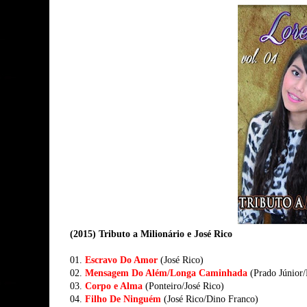
(2015) Tributo a Milionário e José Rico
01.
Escravo Do Amor
(José Rico)
02.
Mensagem Do Além/Longa Caminhada
(Prado Júnior/
03.
Corpo e Alma
(Ponteiro/José Rico)
04.
Filho De Ninguém
(José Rico/Dino Franco)