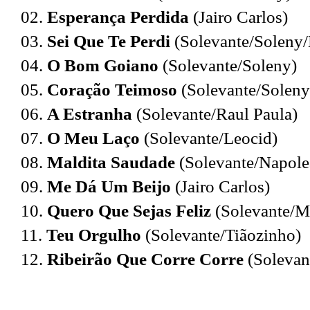
02.
Esperança Perdida
(Jairo Carlos)
03.
Sei Que Te Perdi
(Solevante/Soleny/
04.
O Bom Goiano
(Solevante/Soleny)
05.
Coração Teimoso
(Solevante/Soleny
06.
A Estranha
(Solevante/Raul Paula)
07.
O Meu Laço
(Solevante/Leocid)
08.
Maldita Saudade
(Solevante/Napole
09.
Me Dá Um Beijo
(Jairo Carlos)
10.
Quero Que Sejas Feliz
(Solevante/Ma
11.
Teu Orgulho
(Solevante/Tiãozinho)
12.
Ribeirão Que Corre Corre
(Solevant