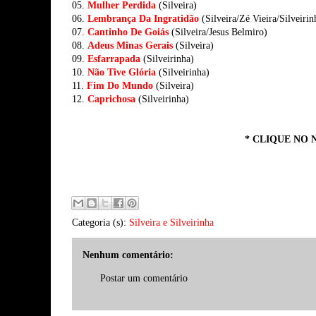
05.
Mulher Perdida
(Silveira)
06.
Lembrança Da Ingratidão
(Silveira/Zé Vieira/Silveirin
07.
Cantinho De Goiás
(Silveira/Jesus Belmiro)
08.
Adeus Minas Gerais
(Silveira)
09.
Esfarrapada
(Silveirinha)
10.
Não Tive Glória
(Silveirinha)
11.
Fim Do Mundo
(Silveira)
12.
Caprichosa
(Silveirinha)
* CLIQUE NO 
Categoria (s):
Silveira e Silveirinha
Nenhum comentário:
Postar um comentário