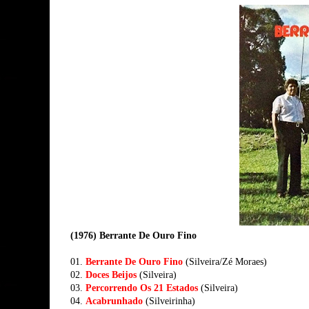
(1976) Berrante De Ouro Fino
01.
Berrante De Ouro Fino
(Silveira/Zé Moraes)
02.
Doces Beijos
(Silveira)
03.
Percorrendo Os 21 Estados
(Silveira)
04.
Acabrunhado
(Silveirinha)