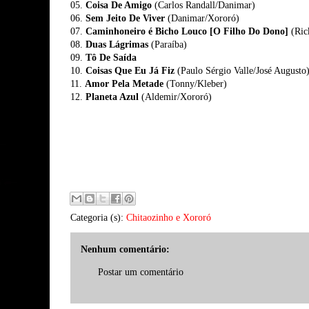
05.
Coisa De Amigo
(Carlos Randall/Danimar)
06.
Sem Jeito De Viver
(Danimar/Xororó)
07.
Caminhoneiro é Bicho Louco [O Filho Do Dono]
(Ric
08.
Duas Lágrimas
(Paraíba)
09.
Tô De Saída
10.
Coisas Que Eu Já Fiz
(Paulo Sérgio Valle/José Augusto
11.
Amor Pela Metade
(Tonny/Kleber)
12.
Planeta Azul
(Aldemir/Xororó)
Categoria (s):
Chitaozinho e Xororó
Nenhum comentário:
Postar um comentário