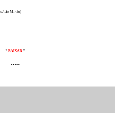
k/João Marcio)
)
*
BAIXAR
*
*****