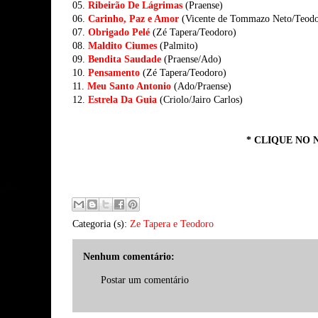
05.
Ribeirão De Lágrimas
(Praense)
06.
Carinho, Paz e Amor
(Vicente de Tommazo Neto/Teodo
07.
Obrigado Pelé
(Zé Tapera/Teodoro)
08.
Maldito Ciumes
(Palmito)
09.
Bendita Saudade
(Praense/Ado)
10.
Pensamento
(Zé Tapera/Teodoro)
11.
Meu Santo Antonio
(Ado/Praense)
12.
Estrela Da Guia
(Criolo/Jairo Carlos)
* CLIQUE NO 
Categoria (s):
Ze Tapera e Teodoro
Nenhum comentário:
Postar um comentário