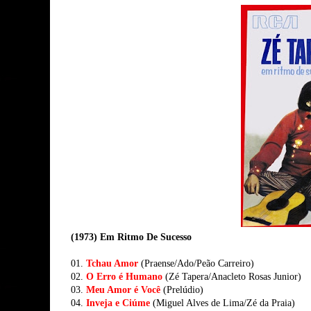
(1973) Em Ritmo De Sucesso
01.
Tchau Amor
(Praense/Ado/Peão Carreiro)
02.
O Erro é Humano
(Zé Tapera/Anacleto Rosas Junior)
03.
Meu Amor é Você
(Prelúdio)
04.
Inveja e Ciúme
(Miguel Alves de Lima/Zé da Praia)