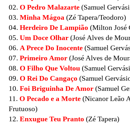
02.
O Pedro Malazarte
(Samuel Gervásio
03.
Minha Mágoa
(Zé Tapera/Teodoro)
04.
Herdeiro De Lampião
(Milton José 
05.
Um Doce Olhar
(José Alves de Mour
06.
A Prece Do Inocente
(Samuel Gervás
07.
Primeiro Amor
(José Alves de Moura
08.
O Filho Que Voltou
(Samuel Gervási
09.
O Rei Do Cangaço
(Samuel Gervásio
10.
Foi Briguinha De Amor
(Samuel Ger
11.
O Pecado e a Morte
(Nicanor Leão A
Frutuoso)
12.
Enxugue Teu Pranto
(Zé Tapera)