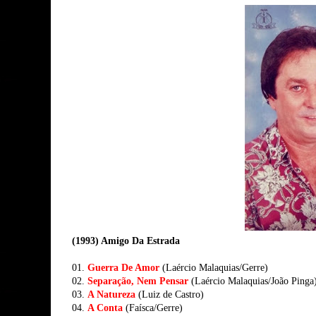
(1993) Amigo Da Estrada
01.
Guerra De Amor
(Laércio Malaquias/Gerre)
02.
Separação, Nem Pensar
(Laércio Malaquias/João Pinga
03.
A Natureza
(Luiz de Castro)
04.
A Conta
(Faísca/Gerre)