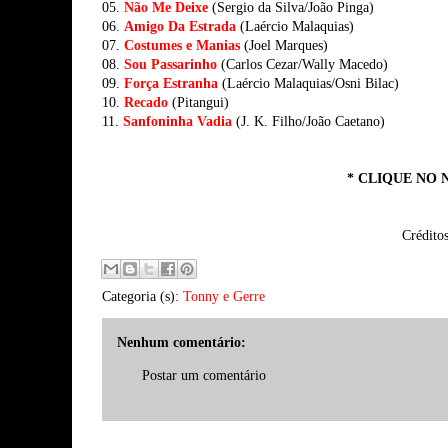
05.
Não Me Deixe
(Sergio da Silva/João Pinga)
06.
Amigo Da Estrada
(Laércio Malaquias)
07.
Costumes e Manias
(Joel Marques)
08.
Sou Passarinho
(Carlos Cezar/Wally Macedo)
09.
Força Estranha
(Laércio Malaquias/Osni Bilac)
10.
Recado
(Pitangui)
11.
Sanfoninha Vadia
(J. K. Filho/João Caetano)
* CLIQUE NO 
Crédito
Categoria (s):
Tonny e Gerre
Nenhum comentário:
Postar um comentário