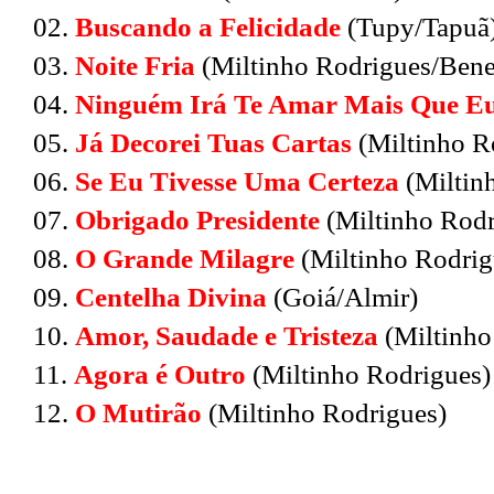
02.
Buscando a Felicidade
(Tupy/Tapuã
03.
Noite Fria
(Miltinho Rodrigues/Bene
04.
Ninguém Irá Te Amar Mais Que E
05.
Já Decorei Tuas Cartas
(Miltinho R
06.
Se Eu Tivesse Uma Certeza
(Miltin
07.
Obrigado Presidente
(Miltinho Rodr
08.
O Grande Milagre
(Miltinho Rodrig
09.
Centelha Divina
(Goiá/Almir)
10.
Amor, Saudade e Tristeza
(Miltinho
11.
Agora é Outro
(Miltinho Rodrigues)
12.
O Mutirão
(Miltinho Rodrigues)