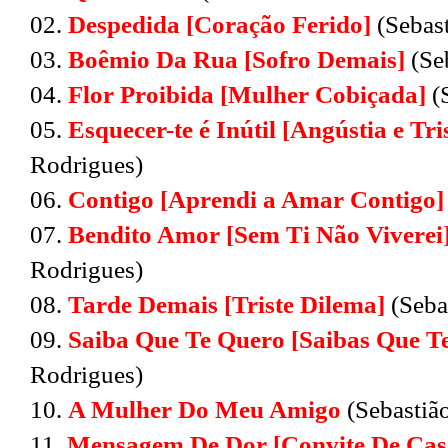
02.
Despedida [Coração Ferido]
(Sebast
03.
Boêmio Da Rua [Sofro Demais]
(Seb
04.
Flor Proibida [Mulher Cobiçada]
(S
05.
Esquecer-te é Inútil [Angústia e Tri
Rodrigues)
06.
Contigo [Aprendi a Amar Contigo]
07.
Bendito Amor [Sem Ti Não Viverei
Rodrigues)
08.
Tarde Demais [Triste Dilema]
(Seba
09.
Saiba Que Te Quero [Saibas Que T
Rodrigues)
10.
A Mulher Do Meu Amigo
(Sebastião
11.
Mensagem De Dor [Convite De Ca