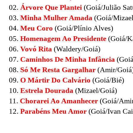
02.
Árvore Que Plantei
(Goiá/Julião Sa
03.
Minha Mulher Amada
(Goiá/Mizael
04.
Meu Coro
(Goiá/Plínio Alves)
05.
Homenagem Ao Presidente
(Goiá/K
06.
Vovó Rita
(Waldery/Goiá)
07.
Caminhos De Minha Infância
(Goiá
08.
Só Me Resta Gargalhar
(Amir/Goiá
09.
O Mártir Do Calvário
(Goiá/Bié)
10.
Estrela Dourada
(Mizael/Goiá)
11.
Chorarei Ao Amanhecer
(Goiá/Ami
12.
Parabéns Meu Amor
(Goiá/Ivan Cai