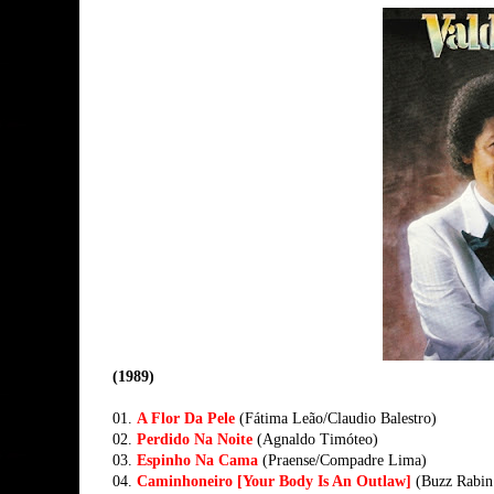
(1989)
01.
A Flor Da Pele
(Fátima Leão/Claudio Balestro)
02.
Perdido Na Noite
(Agnaldo Timóteo)
03.
Espinho Na Cama
(Praense/Compadre Lima)
04.
Caminhoneiro [Your Body Is An Outlaw]
(Buzz Rabin 