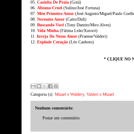
05.
Casinha De Praia
(Goiá)
06.
Abismo Cruel
(Sulino/José Fortuna)
07.
Meu Primeiro Amor
(José Augusto/Miguel/Paulo Coelh
08.
Necessito Amor
(Caito/Didi)
09.
Buscando Você
(Tony Damito/Miro Alves)
10.
Vida Minha
(Fátima Leão/Xororó)
11.
Inveja Do Nosso Amor
(Praense/Valderi)
12.
Explode Coração
(Léo Canhoto)
* CLIQUE NO 
Categoria (s):
Mizael e Waldery
,
Valderi e Mizael
Nenhum comentário:
Postar um comentário