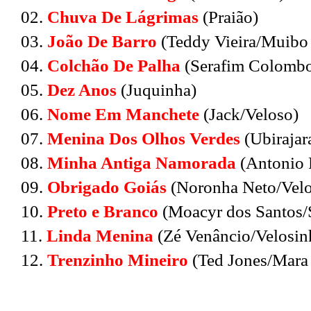
02.
Chuva De Lágrimas
(Praião)
03.
João De Barro
(Teddy Vieira/Muibo
04.
Colchão De Palha
(Serafim Colomb
05.
Dez Anos
(Juquinha)
06.
Nome Em Manchete
(Jack/Veloso)
07.
Menina Dos Olhos Verdes
(Ubirajar
08.
Minha Antiga Namorada
(Antonio 
09.
Obrigado Goiás
(Noronha Neto/Velo
10.
Preto e Branco
(Moacyr dos Santos/
11.
Linda Menina
(Zé Venâncio/Velosin
12.
Trenzinho Mineiro
(Ted Jones/Mara