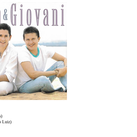
s)
o Luiz)