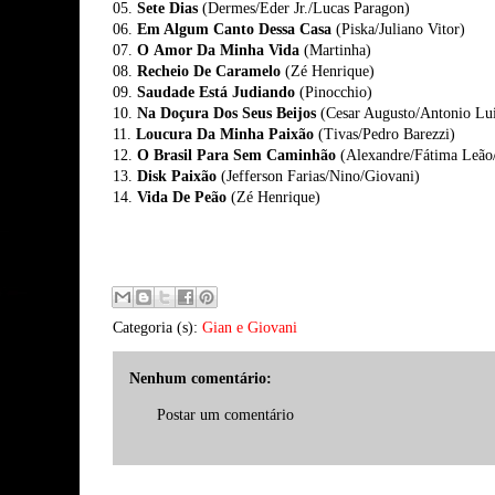
05.
Sete Dias
(Dermes/Eder Jr./Lucas Paragon)
06.
Em Algum Canto Dessa Casa
(Piska/Juliano Vitor)
07.
O Amor Da Minha Vida
(Martinha)
08.
Recheio De Caramelo
(Zé Henrique)
09.
Saudade Está Judiando
(Pinocchio)
10.
Na Doçura Dos Seus Beijos
(Cesar Augusto/Antonio Lui
11.
Loucura Da Minha Paixão
(Tivas/Pedro Barezzi)
12.
O Brasil Para Sem Caminhão
(Alexandre/Fátima Leão
13.
Disk Paixão
(Jefferson Farias/Nino/Giovani)
14.
Vida De Peão
(Zé Henrique)
Categoria (s):
Gian e Giovani
Nenhum comentário:
Postar um comentário