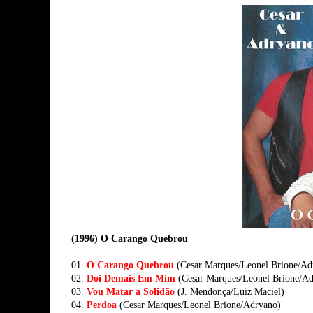
(1996) O Carango Quebrou
01.
O Carango Quebrou
(Cesar Marques/Leonel Brione/Ad
02.
Dói Demais Em Mim
(Cesar Marques/Leonel Brione/Ad
03.
Vou Matar a Solidão
(J. Mendonça/Luiz Maciel)
04.
Perdoa
(Cesar Marques/Leonel Brione/Adryano)