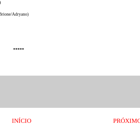
)
Brione/Adryano)
*****
INÍCIO
PRÓXIM