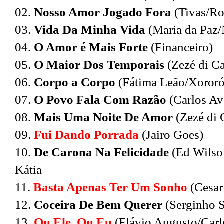
02.
Nosso Amor Jogado Fora
(Tivas/R
03.
Vida Da Minha Vida
(Maria da Paz/
04.
O Amor é Mais Forte
(Financeiro)
05.
O Maior Dos Temporais
(Zezé di C
06.
Corpo a Corpo
(Fátima Leão/Xororó
07.
O Povo Fala Com Razão
(Carlos Av
08.
Mais Uma Noite De Amor
(Zezé di
09.
Fui Dando Porrada
(Jairo Goes)
10.
De Carona Na Felicidade
(Ed Wilso
Kátia
11.
Basta Apenas Ter Um Sonho
(Cesar
12.
Coceira De Bem Querer
(Serginho 
13.
Ou Ele, Ou Eu
(Flávio Augusto/Carl