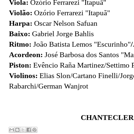
Viola:
Ozório Ferrarezi "Itapuã"
Violão:
Ozório Ferrarezi "Itapuã"
Harpa:
Oscar Nelson Safuan
Baixo:
Gabriel Jorge Bahlis
Ritmo:
João Batista Lemos "Escurinho"
/
Acordeon:
José Barbosa dos Santos "Ma
Piston:
Evêncio Raña Martinez/Settimo P
Violinos:
Elias Slon/Cartano Finelli/Jor
Rabarchi/German Wanjrot
CHANTECLER - 