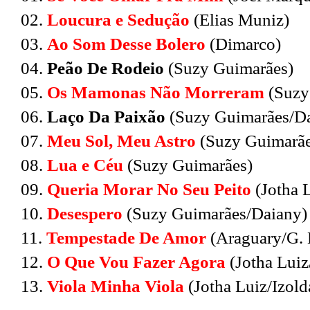
02.
Loucura e Sedução
(Elias Muniz)
03.
Ao Som Desse Bolero
(Dimarco)
04.
Peão De Rodeio
(Suzy Guimarães)
05.
Os Mamonas Não Morreram
(Suzy
06.
Laço Da Paixão
(Suzy Guimarães/Da
07.
Meu Sol, Meu Astro
(Suzy Guimarãe
08.
Lua e Céu
(Suzy Guimarães)
09.
Queria Morar No Seu Peito
(Jotha 
10.
Desespero
(Suzy Guimarães/Daiany)
11.
Tempestade De Amor
(Araguary/G. 
12.
O Que Vou Fazer Agora
(Jotha Luiz
13.
Viola Minha Viola
(Jotha Luiz/Izold