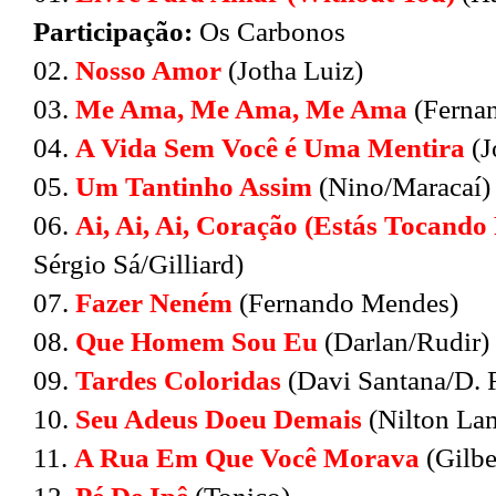
Participação:
Os Carbonos
02.
Nosso Amor
(Jotha Luiz)
03.
Me Ama, Me Ama, Me Ama
(Ferna
04.
A Vida Sem Você é Uma Mentira
(J
05.
Um Tantinho Assim
(Nino/Maracaí)
06.
Ai, Ai, Ai, Coração (Estás Tocando
Sérgio Sá/Gilliard)
07.
Fazer Neném
(Fernando Mendes)
08.
Que Homem Sou Eu
(Darlan/Rudir)
09.
Tardes Coloridas
(Davi Santana/D. 
10.
Seu Adeus Doeu Demais
(Nilton La
11.
A Rua Em Que Você Morava
(Gilbe