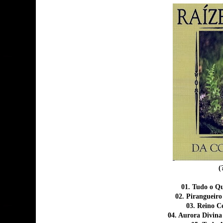
(
01. Tudo o Qu
02. Pirangueir
03. Reino C
04. Aurora Divina