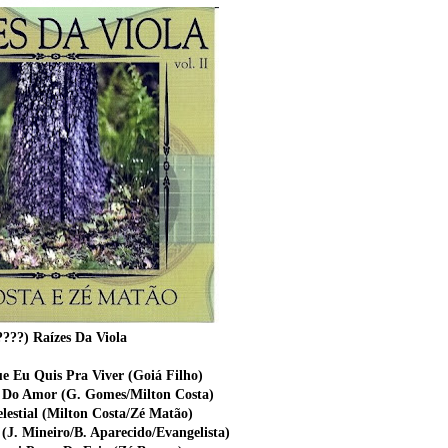
????) Raízes Da Viola
e Eu Quis Pra Viver (Goiá Filho)
o Do Amor (G. Gomes/Milton Costa)
elestial (Milton Costa/Zé Matão)
 (J. Mineiro/B. Aparecido/Evangelista)