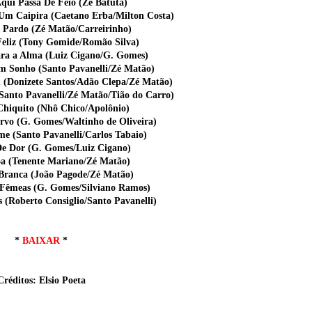
qui Passa De Feio (Zé Batuta)
Um Caipira (Caetano Erba/Milton Costa)
o Pardo (Zé Matão/Carreirinho)
Feliz (Tony Gomide/Romão Silva)
ra a Alma (Luiz Cigano/G. Gomes)
um Sonho (Santo Pavanelli/Zé Matão)
 (Donizete Santos/Adão Clepa/Zé Matão)
(Santo Pavanelli/Zé Matão/Tião do Carro)
Chiquito (Nhô Chico/Apolônio)
rvo (G. Gomes/Waltinho de Oliveira)
me (Santo Pavanelli/Carlos Tabaio)
De Dor (G. Gomes/Luiz Cigano)
oa (Tenente Mariano/Zé Matão)
Branca (João Pagode/Zé Matão)
 Fêmeas (G. Gomes/Silviano Ramos)
s (Roberto Consiglio/Santo Pavanelli)
*
BAIXAR
*
Créditos: Elsio Poeta