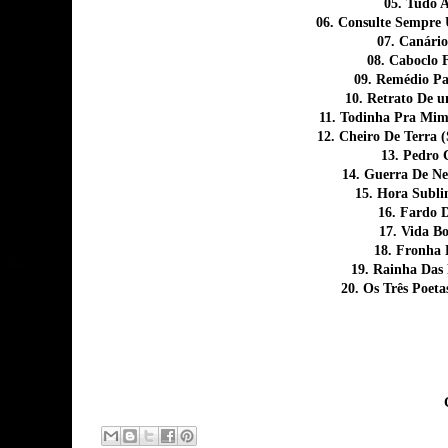
05. Tudo A
06. Consulte Sempre 
07. Canári
08. Caboclo 
09. Remédio Pa
10. Retrato De 
11. Todinha Pra Mim
12. Cheiro De Terra 
13. Pedro 
14. Guerra De Ne
15. Hora Subli
16. Fardo 
17. Vida B
18. Fronha 
19. Rainha Das
20. Os Três Poeta